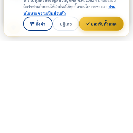
พ.ร.บ. คุ้มครองข้อมูลส่วนบุคคล พ.ศ. 2562
การกดยอมรับ
ชุดผ้าไทย
ถือว่าท่านยินยอมให้เว็บไซต์ใช้คุกกี้ตามนโยบายของเรา
อ่าน
นโยบายความเป็นส่วนตัว
ตั้งค่า
ปฏิเสธ
ยอมรับทั้งหมด
ติดต่อเรา
489 หมู่ที่ 1 ถ.แก้ววรวุฒิ
ต.ในเมือง อ.เมืองหนองคาย จ.หนองคาย 43000
โทร: 042-411-072
t2school.nk@gmail.com